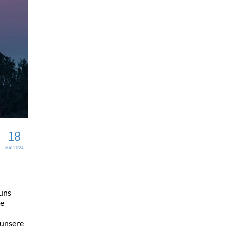
18
MAI 2024
 uns
re
 unsere