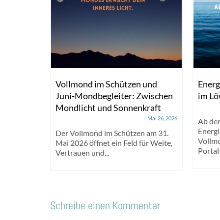
hlüssel
Vollmond im Schützen und
Energ
Juni-Mondbegleiter: Zwischen
im L
Mondlicht und Sonnenkraft
vember 3, 2024
Mai 26, 2026
tage –
Ab dem
begleite
Energ
Der Vollmond im Schützen am 31.
sive
Vollmo
Mai 2026 öffnet ein Feld für Weite,
age...
Portalt
Vertrauen und...
Schreibe einen Kommentar