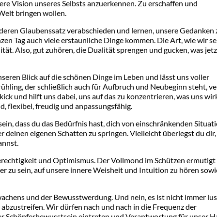
here Vision unseres Selbsts anzuerkennen. Zu erschaffen und
Welt bringen wollen.
nderen Glaubenssatz verabschieden und lernen, unsere Gedanken 
n Tag auch viele erstaunliche Dinge kommen. Die Art, wie wir se
tät. Also, gut zuhören, die Dualität sprengen und gucken, was jetz
seren Blick auf die schönen Dinge im Leben und lässt uns voller
ühling, der schließlich auch für Aufbruch und Neubeginn steht, v
k und hilft uns dabei, uns auf das zu konzentrieren, was uns wir
nd, flexibel, freudig und anpassungsfähig.
 sein, dass du das Bedürfnis hast, dich von einschränkenden Situat
r deinen eigenen Schatten zu springen. Vielleicht überlegst du dir,
annst.
erechtigkeit und Optimismus. Der Vollmond im Schützen ermutigt 
r zu sein, auf unsere innere Weisheit und Intuition zu hören sow
rwachens und der Bewusstwerdung. Und nein, es ist nicht immer lus
 abzustreifen. Wir dürfen nach und nach in die Frequenz der
er Schöpferbewusstsein eintreten und Verantwortung für unser H