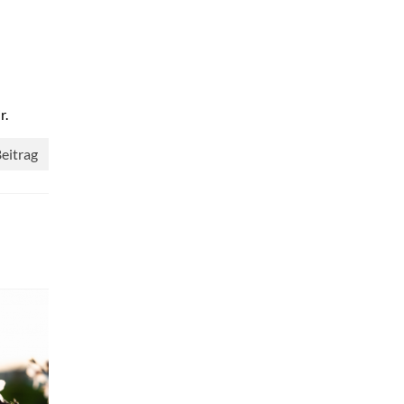
r.
eitrag