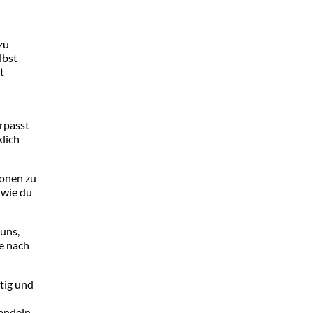
zu
lbst
t
erpasst
klich
ionen zu
 wie du
uns,
ie nach
tig und
andeln,