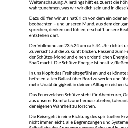
Weltanschauung. Allerdings hilft es, zuerst die hö
wahrzunehmen, was wir wirklich sein und in diese 
Dazu dürfen wir uns natürlich von dem ein oder a
beobachten – und unseren Mund, aus dem den ganze
sprechen, denken und fühlen, erschafft unsere Reali
entstehen darf.
Der Vollmond am 23.5.24 um ca 5.44 Uhr richtet un
Zuversicht auf die Zukunft blicken. Passend zum Fr
der Schütze-Mond und einen ordentlichen Energiekic
Spaß macht. Die Schütze Energie ist positiv, fließe
In uns klopft das Freiheitsgefühl an und es könnte
befreien, alten Ballast über Bord zu werfen und übe
mehr Unabhängigkeit in deinem Alltag erreichen k
Das Feuerzeichen Schütze steht für Abenteurer, G
aus unserer Komfortzone herauszutreten, tolerante
der eigenen Wahrheit zu forschen.
Die Reise geht in eine Richtung des spirituellen E
nicht immer leicht, alle Begrenzungen und Systeme
Selbstliebe,der Annahme unseres Seins und in uns