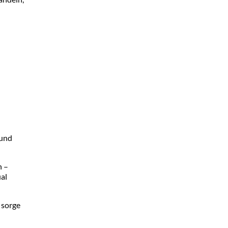
 und
n –
al
 sorge