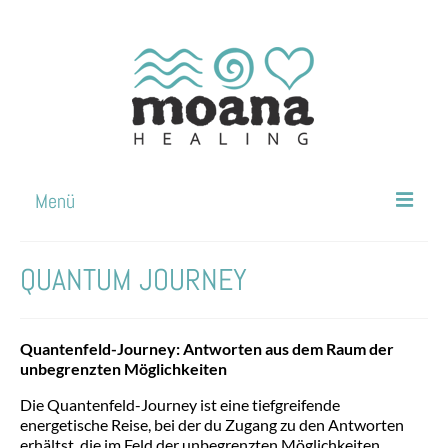
Menü
BALSAM FÜR DIE SEELE
QUANTUM JOURNEY
AKTUELLES
DIENSTLEISTUNGEN
Quantenfeld-Journey: Antworten aus dem Raum der
unbegrenzten Möglichkeiten
PRODUKTE
Die Quantenfeld-Journey ist eine tiefgreifende
MEIN WEG ANS MEER
energetische Reise, bei der du Zugang zu den Antworten
erhältst, die im Feld der unbegrenzten Möglichkeiten